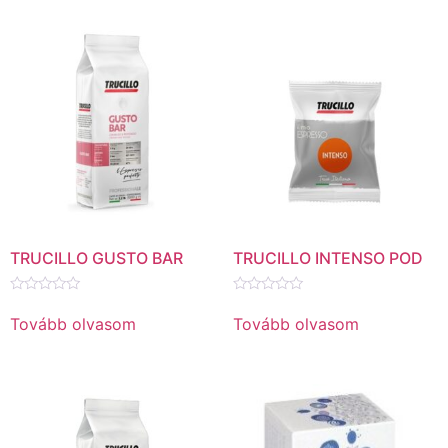
TRUCILLO GUSTO BAR
TRUCILLO INTENSO POD
Értékelés:
Értékelés:
0
0
Tovább olvasom
Tovább olvasom
/
/
5
5