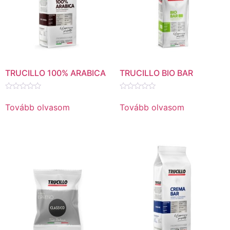
TRUCILLO 100% ARABICA
TRUCILLO BIO BAR
Értékelés:
Értékelés:
0
0
Tovább olvasom
Tovább olvasom
/
/
5
5