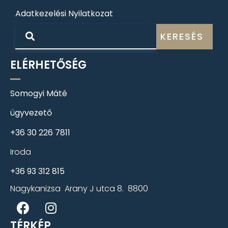
Adatkezelési Nyilatkozat
KERESÉS
ELÉRHETŐSÉG
Somogyi Máté
ügyvezető
+36 30 226 7811
Iroda
+36 93 312 815
Nagykanizsa Arany J utca 8. 8800
TÉRKÉP