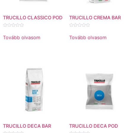
TRUCILLO CLASSICO POD
TRUCILLO CREMA BAR
Értékelés:
Értékelés:
0
0
Tovább olvasom
Tovább olvasom
/
/
5
5
TRUCILLO DECA BAR
TRUCILLO DECA POD