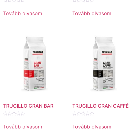
Értékelés:
Értékelés:
0
0
Tovább olvasom
Tovább olvasom
/
/
5
5
TRUCILLO GRAN BAR
TRUCILLO GRAN CAFFÉ
Értékelés:
Értékelés:
0
0
Tovább olvasom
Tovább olvasom
/
/
5
5