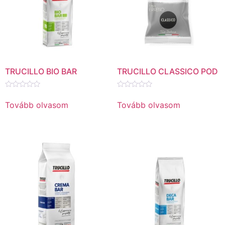
TRUCILLO BIO BAR
TRUCILLO CLASSICO POD
Értékelés:
Értékelés:
0
0
Tovább olvasom
Tovább olvasom
/
/
5
5