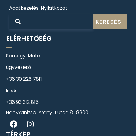
Adatkezelési Nyilatkozat
KERESÉS
ELÉRHETŐSÉG
Somogyi Máté
ügyvezető
+36 30 226 7811
Iroda
+36 93 312 815
Nagykanizsa Arany J utca 8. 8800
TÉRKÉP