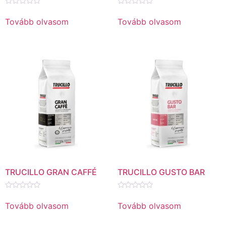
Értékelés:
Értékelés:
0
0
Tovább olvasom
Tovább olvasom
/
/
5
5
TRUCILLO GRAN CAFFÉ
TRUCILLO GUSTO BAR
Értékelés:
Értékelés:
0
0
Tovább olvasom
Tovább olvasom
/
/
5
5