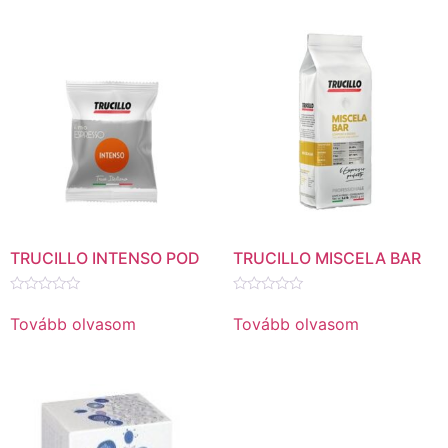
TRUCILLO INTENSO POD
TRUCILLO MISCELA BAR
Értékelés:
Értékelés:
0
0
Tovább olvasom
Tovább olvasom
/
/
5
5