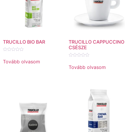
TRUCILLO BIO BAR
TRUCILLO CAPPUCCINO
CSÉSZE
Értékelés:
0
Tovább olvasom
Értékelés:
/
0
Tovább olvasom
5
/
5