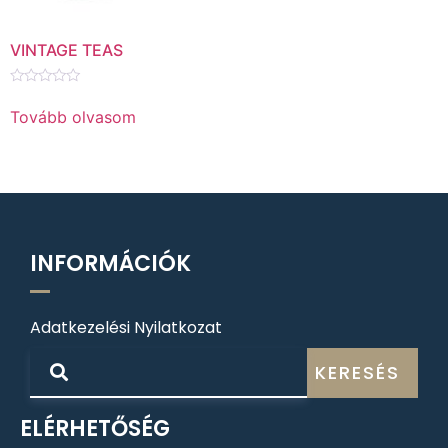
VINTAGE TEAS
Értékelés:
0
Tovább olvasom
/
5
INFORMÁCIÓK
Adatkezelési Nyilatkozat
KERESÉS
ELÉRHETŐSÉG