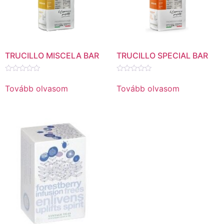
TRUCILLO MISCELA BAR
TRUCILLO SPECIAL BAR
Értékelés:
Értékelés:
0
0
Tovább olvasom
Tovább olvasom
/
/
5
5