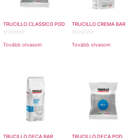
TRUCILLO CLASSICO POD
TRUCILLO CREMA BAR
Értékelés:
Értékelés:
0
0
Tovább olvasom
Tovább olvasom
/
/
5
5
TRUCILLO DECA BAR
TRUCILLO DECA POD