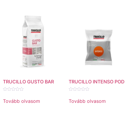
TRUCILLO GUSTO BAR
TRUCILLO INTENSO POD
Értékelés:
Értékelés:
0
0
Tovább olvasom
Tovább olvasom
/
/
5
5