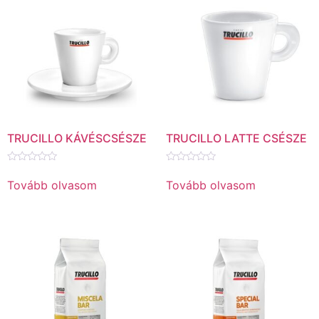
TRUCILLO KÁVÉSCSÉSZE
TRUCILLO LATTE CSÉSZE
Értékelés:
Értékelés:
0
0
Tovább olvasom
Tovább olvasom
/
/
5
5