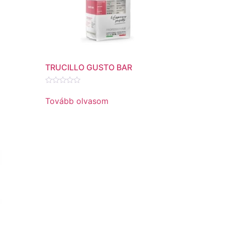
TRUCILLO GUSTO BAR
Értékelés:
0
Tovább olvasom
/
5