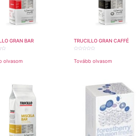
LLO GRAN BAR
TRUCILLO GRAN CAFFÉ
és:
Értékelés:
0
b olvasom
Tovább olvasom
/
5