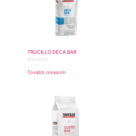
TRUCILLO DECA BAR
Értékelés:
0
Tovább olvasom
/
5