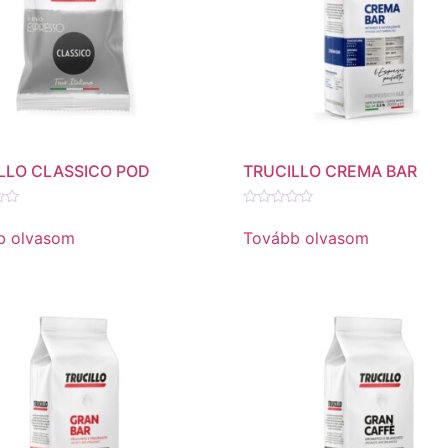
LLO CLASSICO POD
TRUCILLO CREMA BAR
és:
Értékelés:
0
b olvasom
Tovább olvasom
/
5