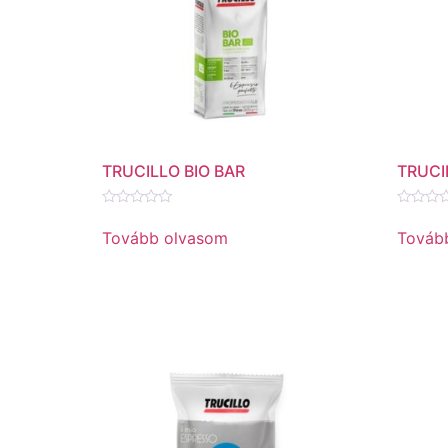
TRUCILLO BIO BAR
TRUCI
Értékelés:
Értékel
0
0
Tovább olvasom
Továb
/
/
5
5