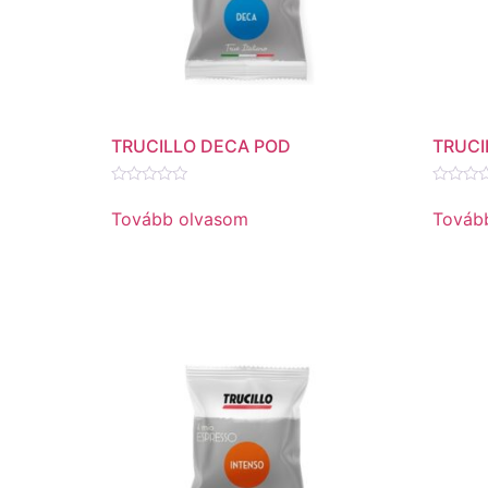
TRUCILLO DECA POD
TRUCI
Értékelés:
Értékel
0
0
Tovább olvasom
Továb
/
/
5
5