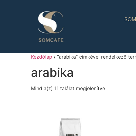
SOM
Kezdőlap
/ “arabika” címkével rendelkező te
arabika
Mind a(z) 11 találat megjelenítve