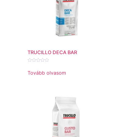
TRUCILLO DECA BAR
Értékelés:
0
Tovább olvasom
/
5