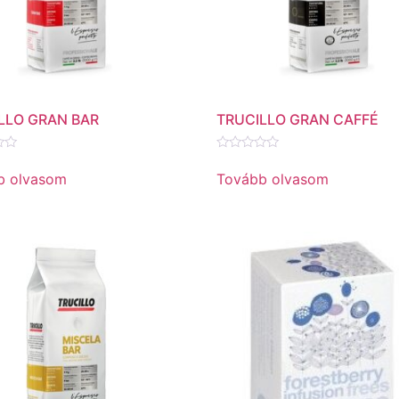
LLO GRAN BAR
TRUCILLO GRAN CAFFÉ
és:
Értékelés:
0
b olvasom
Tovább olvasom
/
5