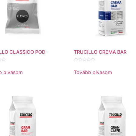
LLO CLASSICO POD
TRUCILLO CREMA BAR
és:
Értékelés:
0
b olvasom
Tovább olvasom
/
5