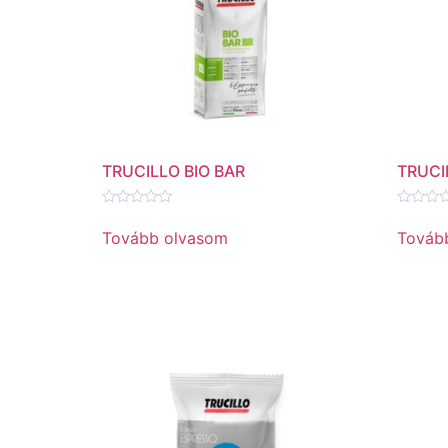
TRUCILLO BIO BAR
TRUCI
Értékelés:
Értékel
0
0
Tovább olvasom
Továb
/
/
5
5