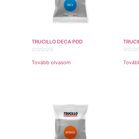
TRUCILLO DECA POD
TRUCI
Értékelés:
Értékel
0
0
Tovább olvasom
Továb
/
/
5
5