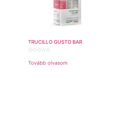
TRUCILLO GUSTO BAR
Értékelés:
0
Tovább olvasom
/
5