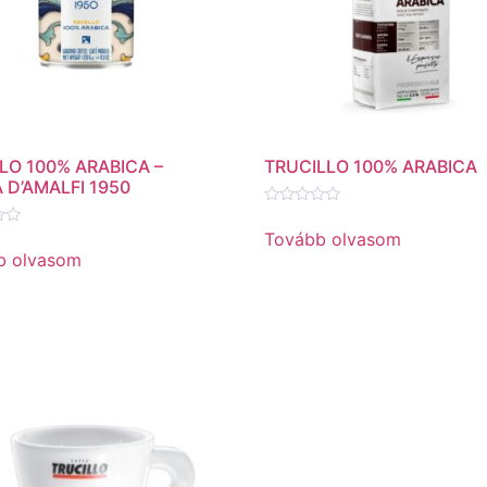
LO 100% ARABICA –
TRUCILLO 100% ARABICA
 D’AMALFI 1950
Értékelés:
0
Tovább olvasom
és:
/
b olvasom
5