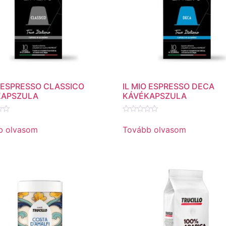
O ESPRESSO CLASSICO
IL MIO ESPRESSO DECA
KAPSZULA
KÁVÉKAPSZULA
és:
Értékelés:
0
b olvasom
Tovább olvasom
/
5