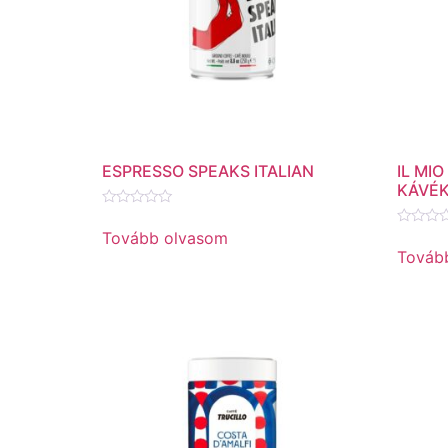
ESPRESSO SPEAKS ITALIAN
IL MI
KÁVÉ
Értékelés:
0
Tovább olvasom
Értékel
/
0
Továb
5
/
5