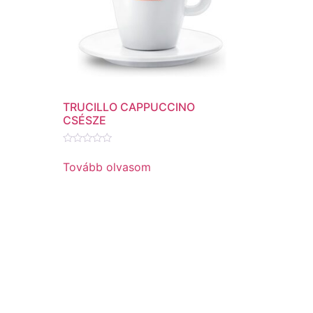
TRUCILLO CAPPUCCINO
CSÉSZE
Értékelés:
0
Tovább olvasom
/
5