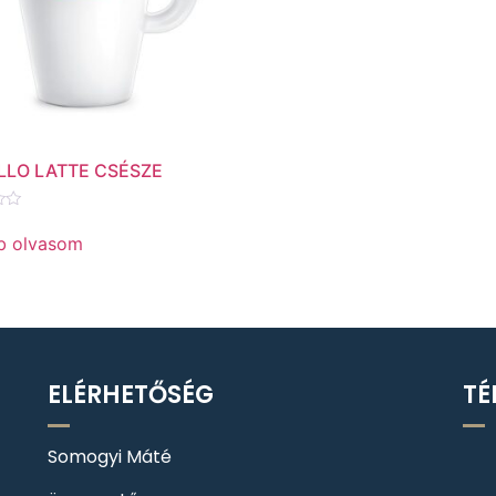
LLO LATTE CSÉSZE
és:
b olvasom
ELÉRHETŐSÉG
TÉ
Somogyi Máté