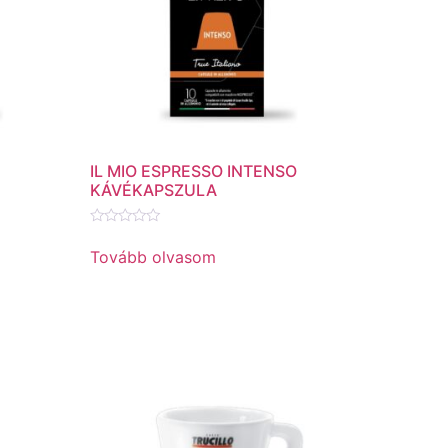
IL MIO ESPRESSO INTENSO
KÁVÉKAPSZULA
Értékelés:
0
Tovább olvasom
/
5