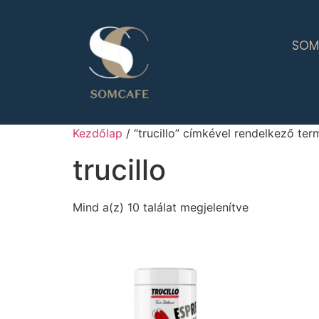
SOM
Kezdőlap
/ “trucillo” címkével rendelkező te
trucillo
Mind a(z) 10 találat megjelenítve