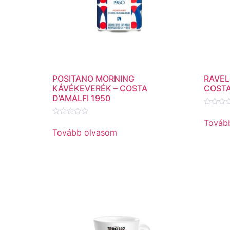
POSITANO MORNING
RAVEL
KÁVÉKEVERÉK – COSTA
COSTA
D’AMALFI 1950
Értékel
0
Továb
Értékelés:
/
0
Tovább olvasom
5
/
5