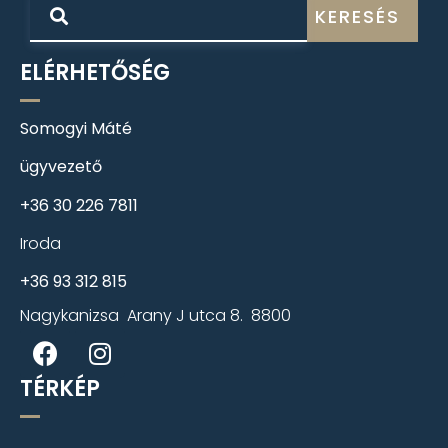
KERESÉS
ELÉRHETŐSÉG
Somogyi Máté
ügyvezető
+36 30 226 7811
Iroda
+36 93 312 815
Nagykanizsa Arany J utca 8. 8800
TÉRKÉP