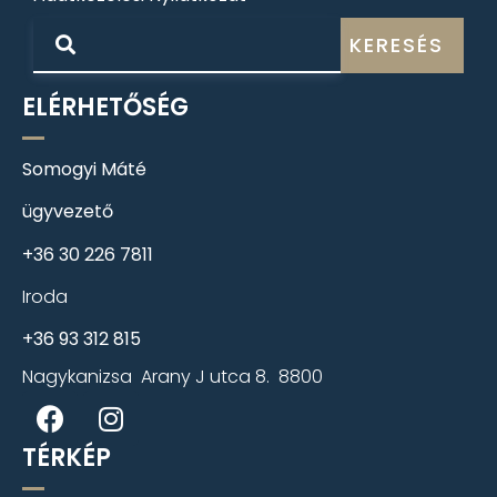
KERESÉS
ELÉRHETŐSÉG
Somogyi Máté
ügyvezető
+36 30 226 7811
Iroda
+36 93 312 815
Nagykanizsa Arany J utca 8. 8800
TÉRKÉP