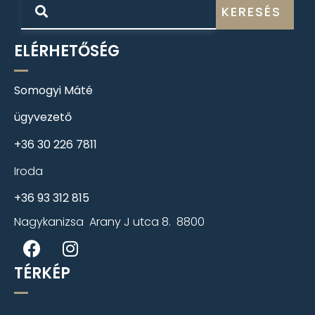
KERESÉS
ELÉRHETŐSÉG
Somogyi Máté
ügyvezető
+36 30 226 7811
Iroda
+36 93 312 815
Nagykanizsa Arany J utca 8. 8800
TÉRKÉP