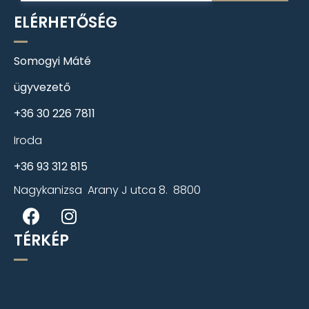
ELÉRHETŐSÉG
Somogyi Máté
ügyvezető
+36 30 226 7811
Iroda
+36 93 312 815
Nagykanizsa Arany J utca 8. 8800
TÉRKÉP