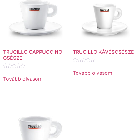
TRUCILLO CAPPUCCINO
TRUCILLO KÁVÉSCSÉSZE
CSÉSZE
Értékelés:
0
Tovább olvasom
Értékelés:
/
0
Tovább olvasom
5
/
5