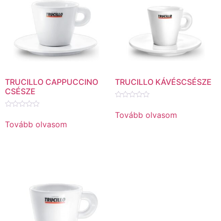
TRUCILLO CAPPUCCINO
TRUCILLO KÁVÉSCSÉSZE
CSÉSZE
Értékelés:
0
Tovább olvasom
Értékelés:
/
0
Tovább olvasom
5
/
5