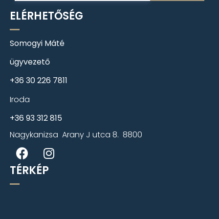
ELÉRHETŐSÉG
Somogyi Máté
ügyvezető
+36 30 226 7811
Iroda
+36 93 312 815
Nagykanizsa Arany J utca 8. 8800
TÉRKÉP