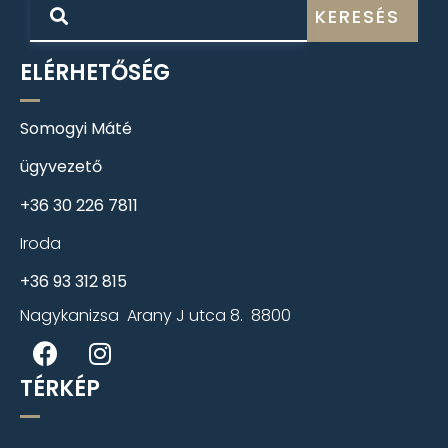
KERESÉS
ELÉRHETŐSÉG
Somogyi Máté
ügyvezető
+36 30 226 7811
Iroda
+36 93 312 815
Nagykanizsa Arany J utca 8. 8800
TÉRKÉP