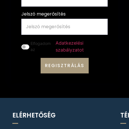
Jelszó megerősítés
Adatkezelési
Elfogadom
az
szabályzatot
ELÉRHETŐSÉG
TÉ